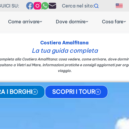
UICI SU:
Cerca nel sito:
EN
F
Come arrivare
Dove dormire
Cosa fare
Costiera Amalfitana
La tua guida completa
ompleta alla Costiera Amalfitana: cosa vedere, come arrivare, dove dormi
sitano a Vietri sul Mare, informazioni pratiche e consigli aggiornati per orga
viaggio.
A I BORGHI
SCOPRI I TOUR