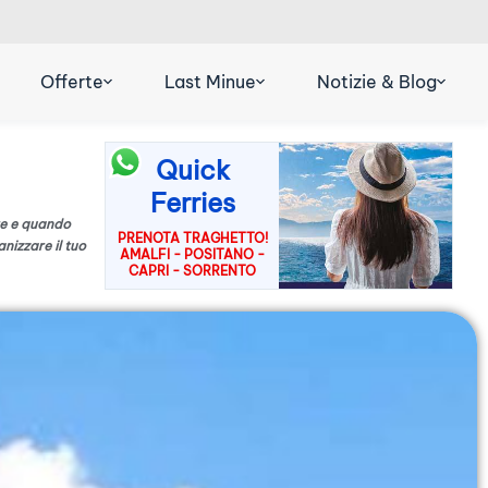
R
DE
ES
Offerte
Last Minue
Notizie & Blog
Quick
Ferries
re e quando
PRENOTA TRAGHETTO!
nizzare il tuo
AMALFI - POSITANO -
CAPRI - SORRENTO