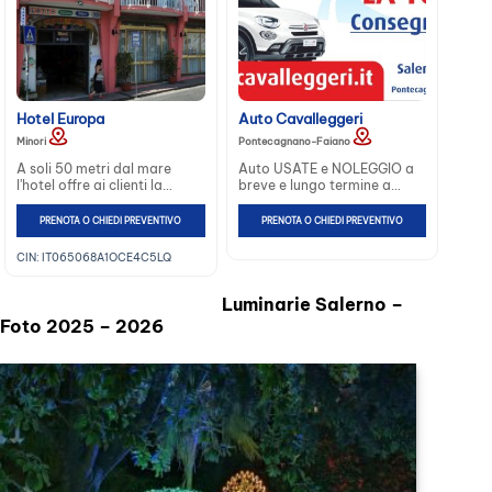
Hotel Europa
Auto Cavalleggeri
Minori
Pontecagnano-Faiano
A soli 50 metri dal mare
Auto USATE e NOLEGGIO a
l'hotel offre ai clienti la
breve e lungo termine a
disponibilità del parcheggio.
Salerno e provincia: scopri
La struttura ha una
prezzi e offerte di Auto
PRENOTA O CHIEDI PREVENTIVO
PRENOTA O CHIEDI PREVENTIVO
splendida Sala lettura, sala
Cavalleggeri -
TV, bar e connessione WiFi...
Pontecagnano Faiano
CIN: IT065068A1OCE4C5LQ
Luminarie Salerno –
Foto 2025 – 2026