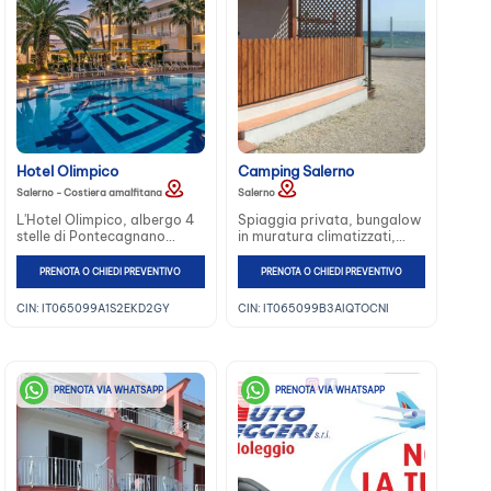
Hotel Olimpico
Camping Salerno
Salerno - Costiera amalfitana
Salerno
L'Hotel Olimpico, albergo 4
Spiaggia privata, bungalow
stelle di Pontecagnano
in muratura climatizzati,
vicino Salerno, si trova di
piazzole con attacco
fronte al mare a metà
elettrico, caravan e tende,
PRENOTA O CHIEDI PREVENTIVO
PRENOTA O CHIEDI PREVENTIVO
strada tra la Costiera
bar e ristorante interno 120
amalfitana e quella
posti a sedere...
CIN: IT065099A1S2EKD2GY
CIN: IT065099B3AIQTOCNI
cilentana...
PRENOTA VIA WHATSAPP
PRENOTA VIA WHATSAPP