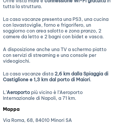
Offre vista mare e
connessione Wi-Fi gratuita
in
tutta la struttura.
La casa vacanze presenta una PS3, una cucina
con lavastoviglie, forno e frigorifero, un
soggiorno con area salotto e zona pranzo, 2
camere da letto e 2 bagni con bidet e vasca.
A disposizione anche una TV a schermo piatto
con servizi di streaming e una console per
videogiochi.
La casa vacanze dista
2,6 km dalla Spiaggia di
Castiglione e 1,3 km dal porto di Maiori
.
L’
Aeroporto
più vicino è l’Aeroporto
Internazionale di Napoli, a 71 km.
Mappa
Via Roma, 68, 84010 Minori SA