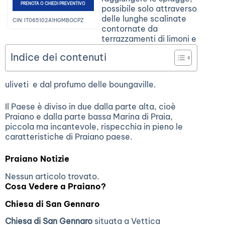
paesaggio incantevole
PRENOTA O CHIEDI PREVENTIVO
possibile solo attraverso
della Costiera
delle lunghe scalinate
Amalfitana…
CIN: IT065102A1HGMBOCPZ
contornate da
terrazzamenti di limoni e
Indice dei contenuti
uliveti e dal profumo delle boungaville.
Il Paese è diviso in due dalla parte alta, cioè
Praiano e dalla parte bassa Marina di Praia,
piccola ma incantevole, rispecchia in pieno le
caratteristiche di Praiano paese.
Praiano Notizie
Nessun articolo trovato.
Cosa Vedere a Praiano?
Chiesa di San Gennaro
Chiesa di San Gennaro
situata a Vettica