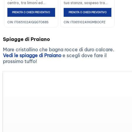
centro, tra limoni ed
tua stanza, sospeso tra
uliveti, l’hotel si affaccia su
cielo e mare, sul
una baia pittoresca, di
paesaggio incantevole
PRENOTA O CHIEDI PREVENTIVO
PRENOTA O CHIEDI PREVENTIVO
fronte ai Faraglioni …
della Costiera
Amalfitana…
CIN: IT065102A1QQGTO68S
CIN: IT065102A1HGMBOCPZ
Spiagge di Praiano
Mare cristallino che bagna rocce di duro calcare.
Vedi le spiagge di Praiano
e scegli dove fare il
prossimo tuffo!