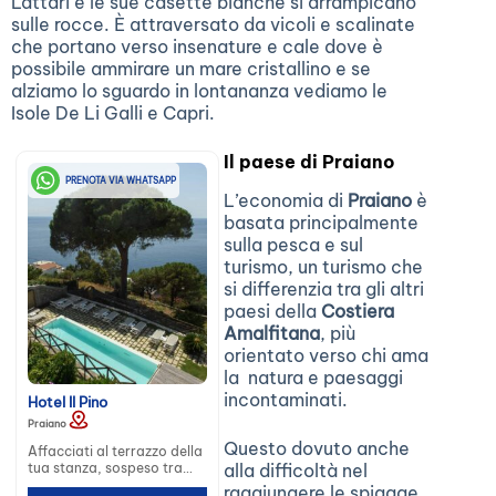
Lattari e le sue casette bianche si arrampicano
sulle rocce. È attraversato da vicoli e scalinate
che portano verso insenature e cale dove è
possibile ammirare un mare cristallino e se
alziamo lo sguardo in lontananza vediamo le
Isole De Li Galli e Capri.
Il paese di Praiano
PRENOTA VIA WHATSAPP
L’economia di
Praiano
è
basata principalmente
sulla pesca e sul
turismo, un turismo che
si differenzia tra gli altri
paesi della
Costiera
Amalfitana
, più
orientato verso chi ama
la natura e paesaggi
incontaminati.
Hotel Il Pino
Praiano
Questo dovuto anche
Affacciati al terrazzo della
alla difficoltà nel
tua stanza, sospeso tra
cielo e mare, sul
raggiungere le spiagge,