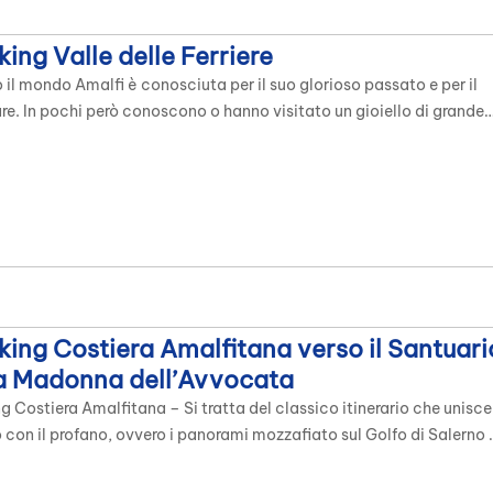
king Valle delle Ferriere
o il mondo Amalfi è conosciuta per il suo glorioso passato e per il
re. In pochi però conoscono o hanno visitato un gioiello di grande
ione: la riserva naturale “Valle delle Ferriere”. La valle è popolata
a piccoli animali tra cui va segnalata la presenza della
ndrina dagli occhiali“. Trekking Valle […]
king Costiera Amalfitana verso il Santuari
a Madonna dell’Avvocata
g Costiera Amalfitana – Si tratta del classico itinerario che unisce
o con il profano, ovvero i panorami mozzafiato sul Golfo di Salerno 
ostiera Amalfitana. Itinerario alla ricerca del divino fortemente
a dalla lunga ascesa a piedi verso il Santuario Mariano e gli ampi