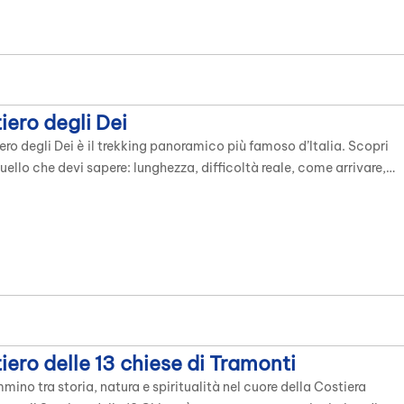
perti a picco sul mare. Spazi che […]
iero degli Dei
iero degli Dei è il trekking panoramico più famoso d’Italia. Scopri
uello che devi sapere: lunghezza, difficoltà reale, come arrivare,
o alto vs basso, cosa portare e i migliori consigli per viverlo al
. 📏 Lunghezza: 7,8 km ⏱️ Tempo: 3-4 ore 📈 Difficoltà: Media 🥾
llo: -500m Il Sentiero degli Dei (chiamato […]
iero delle 13 chiese di Tramonti
ino tra storia, natura e spiritualità nel cuore della Costiera