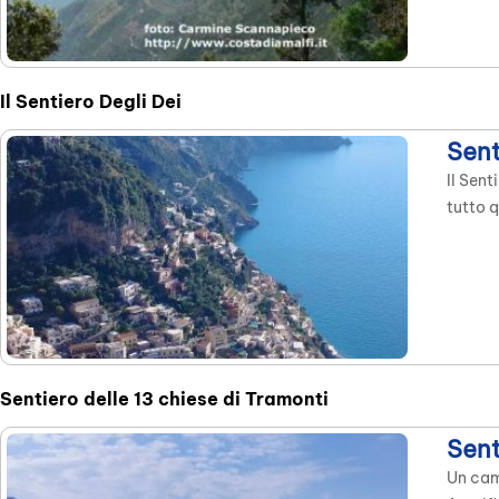
spazi a
Il Sentiero Degli Dei
Sent
Il Sent
tutto q
percors
meglio
Dislive
Sentiero delle 13 chiese di Tramonti
Sent
Un camm