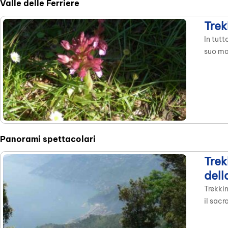
Valle delle Ferriere
Trek
In tutt
suo ma
suggest
anche d
“Salama
Panorami spettacolari
Trek
dell
Trekkin
il sacr
sulla C
favorit