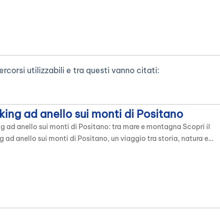
e dell'outdoor...
corsi utilizzabili e tra questi vanno citati:
king ad anello sui monti di Positano
g ad anello sui monti di Positano: tra mare e montagna Scopri il
g ad anello sui monti di Positano, un viaggio tra storia, natura e
i indimenticabili. Il percorso segue antichi sentieri utilizzati da
ni e pescatori per scambiare prodotti della terra con quelli del
ali lungo il sentiero “Tese” (identificativo CAI 33) […]