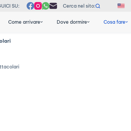
UICI SU:
Cerca nel sito:
EN
F
Come arrivare
Dove dormire
Cosa fare
olari
ttacolari