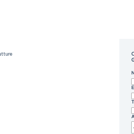
utture
C
G
E
T
A