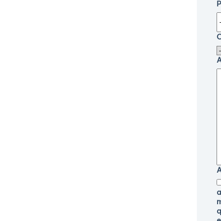
P
O
A
A
a
m
q
e