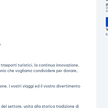
p
(
e
V
h
p
rasporti turistici, la continua innovazione,
monio che vogliamo condividere per donare,
one. I vostri viaggi ed il vostro divertimento
 del settore, unita alla storica tradizione di