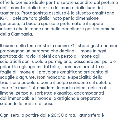
offre la cornice ideale per tre serate scandite dal profumo
del limoneto, dalla brezza del mare e dalla luce del
tramonto. Protagonista assoluto è lo sfusato amalfitano
IGP, il celebre “oro giallo” noto per la dimensione
generosa, la buccia spessa e profumata e il sapore
intenso che lo rende una delle eccellenze gastronomiche
della Campania.
Il cuore della festa resta la cucina. Gli stand gastronomici
propongono un percorso che declina il limone in ogni
portata: dai ravioli ripieni con pesto di limone agli
scialatielli con rucola e parmigiano, passando per pollo e
polpette agli agrumi, frittelle, scamorza arrostita su
foglie di limone e il provolone amalfitano arricchito di
scaglie d’agrume. Non mancano le specialità della
tradizione popolare come il polpo saraceno e il celebre
“per e ‘o muss”. A chiudere, la parte dolce: delizia al
limone, zeppole, sorbetto e granita, accompagnati
dall’immancabile limoncello artigianale preparato
secondo le ricette di casa.
Ogni sera, a partire dalle 20:30 circa, l’atmosfera è