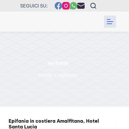
Salta
SEGUICI SU:
al
contenuto
epifania
Home
epifania
Epifania in costiera Amalfitana, Hotel
Santa Lucia