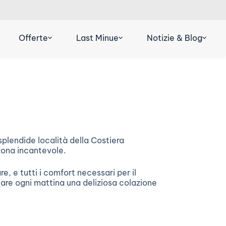
R
DE
ES
Offerte
Last Minue
Notizie & Blog
splendide località della Costiera
 zona incantevole.
, e tutti i comfort necessari per il
tare ogni mattina una deliziosa colazione