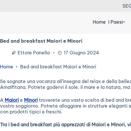
Salta
SEG
al
contenuto
Home
I Paesi
Bed and breakfast Maiori e Minori
Ettore Panella
17 Giugno 2024
Home
Bed and breakfast Maiori e Minori
Se sognate una vacanza all’insegna del relax e della belle
Amalfitana. Potrete godervi il sole, il mare e la natura, m
A
Maiori
e
Minori
troverete una vasta scelta di bed and brea
vostro soggiorno. Potrete alloggiare in strutture eleganti 
con prodotti tipici e freschi.
Tra i bed and breakfast più apprezzati di Maiori e Minori, 