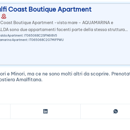
fi Coast Boutique Apartment
 Coast Boutique Apartment -vista mare – AQUAMARINA e
DA sono due appartamenti facenti parte della stessa struttura
ralda Apartment: IT065068C2SFN6I8V5
spiaggia situata a Minori...
uamarina Apartment: IT065068C2G7MIFPWU
ri e Minori, ma ce ne sono molti altri da scoprire. Prenota
Costiera Amalfitana.