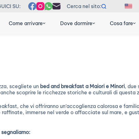
UICI SU:
Cerca nel sito:
EN
F
Come arrivare
Dove dormire
Cosa fare
zza, scegliete un
bed and breakfast a Maiori e Minori
, due 
a anche scoprire le ricchezze storiche e culturali di questa
kfast, che vi offriranno un’accoglienza calorosa e familiare
e raffinate, immerse nel verde o affacciate sul mare, e gus
vi segnaliamo: