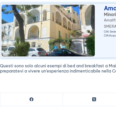
Amal
Minori
Amalfi
SMERAL
CIN: Sme
fronte 
CIN Acq
Questi sono solo alcuni esempi di bed and breakfast a Maio
preparatevi a vivere un’esperienza indimenticabile nella 