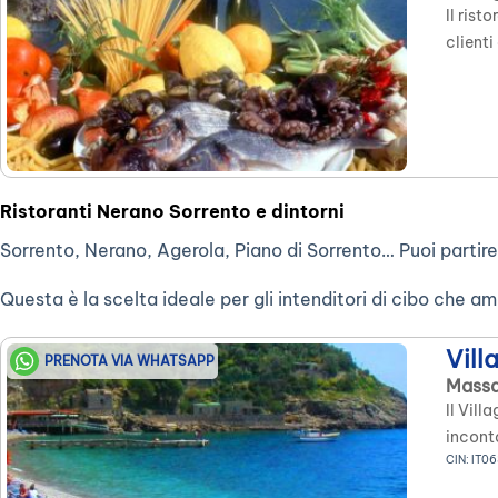
Il rist
clienti
finestr
il Golf
Signor
Ristoranti Nerano Sorrento e dintorni
Sorrento, Nerano, Agerola, Piano di Sorrento… Puoi partire
Questa è la scelta ideale per gli intenditori di cibo che am
Vill
PRENOTA VIA WHATSAPP
Massa
Il Vil
incont
CIN: IT