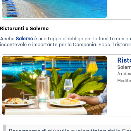
Ristoranti a Salerno
Anche
Salerno
è una tappa d’obbligo per la facilità con cu
incantevole e importante per la Campania. Ecco il ristora
Rist
Saler
A ridos
Mediter
Per saperne di più sulla cucina tipica della Co