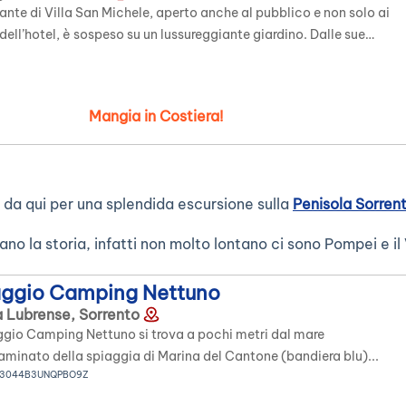
orante di Villa San Michele, aperto anche al pubblico e non solo ai
 dell’hotel, è sospeso su un lussureggiante giardino. Dalle sue
e è possibile godere della vista della Costiera amalfitana e di tutto
o di Salerno. Minuziosa è la cura riservata alle materie prime dalla
a Rosa Mammato e dallo Chef […]
Mangia in Costiera!
 da qui per una splendida escursione sulla
Penisola Sorren
ano la storia, infatti non molto lontano ci sono Pompei e il
aggio Camping Nettuno
 Lubrense, Sorrento
laggio Camping Nettuno si trova a pochi metri dal mare
aminato della spiaggia di Marina del Cantone (bandiera blu)...
063044B3UNQPBO9Z