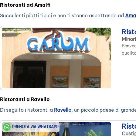
Ristoranti ad Amalfi
Succulenti piatti tipici e non ti stanno aspettando ad
Amal
Ris
Minori
Benven
qualità
Ristoranti a Ravello
Di seguito i ristoranti a
Ravello
, un piccolo paese di grande
Rist
PRENOTA VIA WHATSAPP
Castig