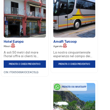
critici della Costiera e dando
la possibilità a residente e
turisti di spostarsi senza
problemi. […]
Hotel Europa
Amalfi Turcoop
Minori
Agerola
A soli 50 metri dal mare
La nostra cinquantennale
l'hotel offre ai clienti la
esperienza nel campo dei
disponibilità del parcheggio.
trasporti turistici a vostra
La struttura ha una
disposizione. Passione e
PRENOTA O CHIEDI PREVENTIVO
PRENOTA O CHIEDI PREVENTIVO
splendida Sala lettura, sala
professionalità per viaggi di
TV, bar e connessione WiFi...
lavori ed escursioni in
CIN: IT065068A1OCE4C5LQ
Costiera Amalfitana e in
Campania...
PRENOTA VIA WHATSAPP