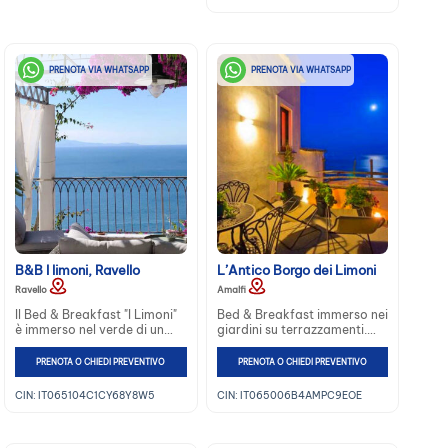
Campania...
PRENOTA VIA WHATSAPP
PRENOTA VIA WHATSAPP
B&B I limoni, Ravello
L’Antico Borgo dei Limoni
Ravello
Amalfi
Il Bed & Breakfast "I Limoni"
Bed & Breakfast immerso nei
è immerso nel verde di un
giardini su terrazzamenti.
limoneto all'interno di
Tra pergole di limoni e
un'Azienda Bioagricola.
aranci sulla Costiera
PRENOTA O CHIEDI PREVENTIVO
PRENOTA O CHIEDI PREVENTIVO
Posta a picco sul mare...
Amalfitana. Questa casa...
CIN: IT065104C1CY68Y8W5
CIN: IT065006B4AMPC9EOE