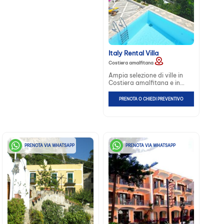
Italy Rental Villa
Costiera amalfitana
Ampia selezione di ville in
Costiera amalfitana e in
Italia adatte ad ogni
esigenza e disponibilità
PRENOTA O CHIEDI PREVENTIVO
economica. Panoramiche,
con vista mare, con piscina
privata...
PRENOTA VIA WHATSAPP
PRENOTA VIA WHATSAPP