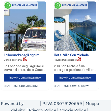
PRENOTA VIA WHATSAPP
PRENOTA VIA WHATSAPP
La locanda degli agrumi
Hotel Villa San Michele
Conca dei Marini
Ravello (Castiglione)
La Locanda degli Agrumi si
Villa San Michele è un
trova nei pressi della Conca
albergo a gestione familiare
dei marini. Le camere sono
molto tranquillo, situato a
dotate di tutti i comfort
Castiglione, vicino ad Amalfi
PRENOTA O CHIEDI PREVENTIVO
PRENOTA O CHIEDI PREVENTIVO
necessari ...
e Ravello...
CIN: IT065044B4VDSNXG7E
CIN: IT065104A1WFAHKS2W
Powered by
| P.IVA 03079120659 |
Mappa
del sito
|
Privacy Policy
|
Cookie Policy
|