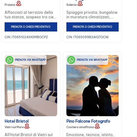
Praiano
Salerno
Affacciati al terrazzo della
Spiaggia privata, bungalow
tua stanza, sospeso tra cielo
in muratura climatizzati,
e mare, sul paesaggio
piazzole con attacco
incantevole della Costiera
elettrico, caravan e tende,
PRENOTA O CHIEDI PREVENTIVO
PRENOTA O CHIEDI PREVENTIVO
Amalfitana...
bar e ristorante interno 120
posti a sedere...
CIN: IT065102A1HGMBOCPZ
CIN: IT065099B3AIQTOCNI
PRENOTA VIA WHATSAPP
PRENOTA VIA WHATSAPP
Hotel Bristol
Pino Falcone Fotografo
Vietri sul Mare
Costiera amalfitana
All'Hotel Bristol di Vietri sul
Emozione, tecnica, istinto,