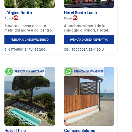
L’Argine fiorito
Hotel Santa Lucia
Atrani
Minori
Situato a meno di cento
A pochissimi metri dalla
metri dal mare e dal centro
spiaggia di Minori, l'Hotel
abitato ma isolato dal
Santa Lucia costituisce una
traffico. Costruito a pochi
ottima scelta per chi ama un
PRENOTA O CHIEDI PREVENTIVO
PRENOTA O CHIEDI PREVENTIVO
metri dalla riva del torrente
ambiente familiare e
Dragone...
confortevole...
CIN: IT065011B4FUK3BQUQ
CIN: IT065068A1EBH43DIU
PRENOTA VIA WHATSAPP
PRENOTA VIA WHATSAPP
Hotel Il Pino
Camping Salerno