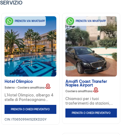
SERVIZIO
PRENOTA VIA WHATSAPP
PRENOTA VIA WHATSAPP
Hotel Olimpico
Amalfi Coast Transfer
Naples Airport
Salerno - Costiera amalfitana
Costiera amalfitana
L'Hotel Olimpico, albergo 4
Chiamaci per i tuoi
stelle di Pontecagnano
trasferimenti da stazioni,
vicino Salerno, si trova di
aeroporti, porti al vostro
fronte al mare a metà
PRENOTA O CHIEDI PREVENTIVO
hotel, escursioni in Costiera
strada tra la Costiera
PRENOTA O CHIEDI PREVENTIVO
amalfitana, Pompei, Napoli,
amalfitana e quella
CIN: IT065099A1S2EKD2GY
Campania...
cilentana...