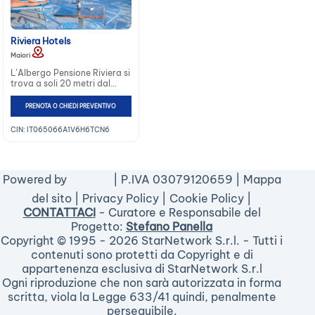
Riviera Hotels
Maiori
L’Albergo Pensione Riviera si
trova a soli 20 metri dal
mare, è situato al centro
della cittadina di Maiori ed è
PRENOTA O CHIEDI PREVENTIVO
stato ristrutturato
completamente nel 2011. La
CIN: IT065066A1V6H6TCN6
fermata per gli autobus
della SITA, con cui
raggiungere Amalfi, (solo a
4,5km di distanza), o
Powered by
| P.IVA 03079120659 |
Mappa
Ravello, (solo a 4,5km di
distanza), è a soli metri 50
del sito
|
Privacy Policy
|
Cookie Policy
|
dalla […]
CONTATTACI
- Curatore e Responsabile del
Progetto:
Stefano Panella
Copyright © 1995 - 2026 StarNetwork S.r.l. - Tutti i
contenuti sono protetti da Copyright e di
appartenenza esclusiva di StarNetwork S.r.l
Ogni riproduzione che non sarà autorizzata in forma
scritta, viola la Legge 633/41 quindi, penalmente
perseguibile.