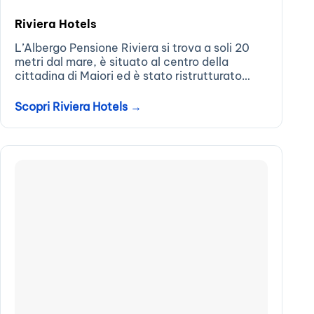
Riviera Hotels
L’Albergo Pensione Riviera si trova a soli 20
metri dal mare, è situato al centro della
cittadina di Maiori ed è stato ristrutturato
completamente nel 2011. La fermata per gli
autobus della SITA, con cui...
Scopri Riviera Hotels →