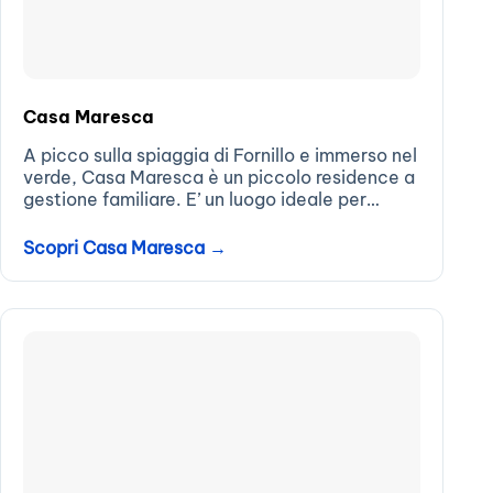
Casa Maresca
A picco sulla spiaggia di Fornillo e immerso nel
verde, Casa Maresca è un piccolo residence a
gestione familiare. E’ un luogo ideale per
soggiorni tranquilli e quieti in Positano ed è
solo a due...
Scopri Casa Maresca →