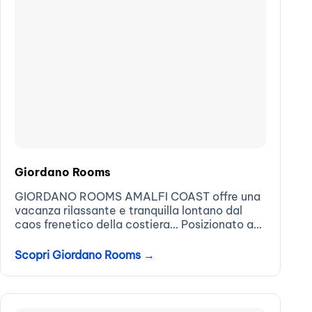
Giordano Rooms
GIORDANO ROOMS AMALFI COAST offre una
vacanza rilassante e tranquilla lontano dal
caos frenetico della costiera… Posizionato a
tramonti immerso nel polmone verde della
costiera amalfitana tra limoneti e vigneti
Scopri Giordano Rooms →
secolari a soli 4,5 km dalla...