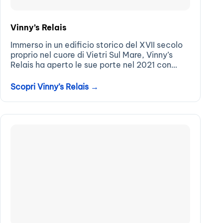
Vinny’s Relais
Immerso in un edificio storico del XVII secolo
proprio nel cuore di Vietri Sul Mare, Vinny’s
Relais ha aperto le sue porte nel 2021 con
l’obiettivo specifico di fornire un concetto di
ospitalità totalmente nuovo...
Scopri Vinny’s Relais →