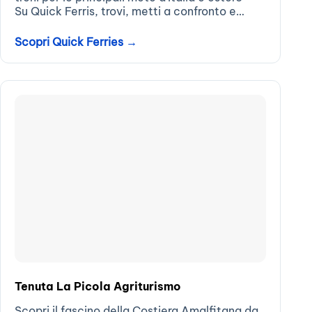
Su Quick Ferris, trovi, metti a confronto e
acquisti i biglietti di traghetti, navi e aliscafi
per le principali mete...
Scopri Quick Ferries →
Tenuta La Picola Agriturismo
Scopri il fascino della Costiera Amalfitana da