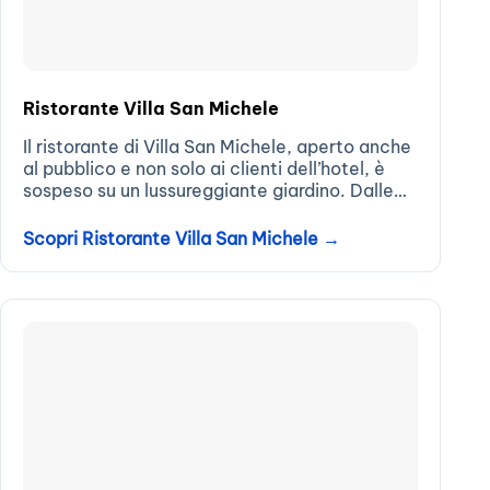
Ristorante Villa San Michele
Il ristorante di Villa San Michele, aperto anche
al pubblico e non solo ai clienti dell’hotel, è
sospeso su un lussureggiante giardino. Dalle
sue finestre è possibile godere della vista
della Costiera amalfitana e di...
Scopri Ristorante Villa San Michele →