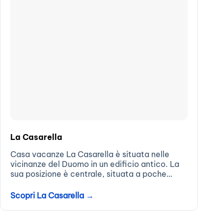
La Casarella
Casa vacanze La Casarella è situata nelle
vicinanze del Duomo in un edificio antico. La
sua posizione è centrale, situata a poche
centinaia di metri dal punto di attracco dei
traghetti e la fermata degli...
Scopri La Casarella →