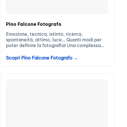
Pino Falcone Fotografo
Emozione, tecnica, istinto, ricerca,
spontaneità, attimo, luce… Quanti modi per
poter definire la fotografia! Una complessa
arte comunicativa mista di innato istinto e
tecnica, affinata…
Scopri Pino Falcone Fotografo →