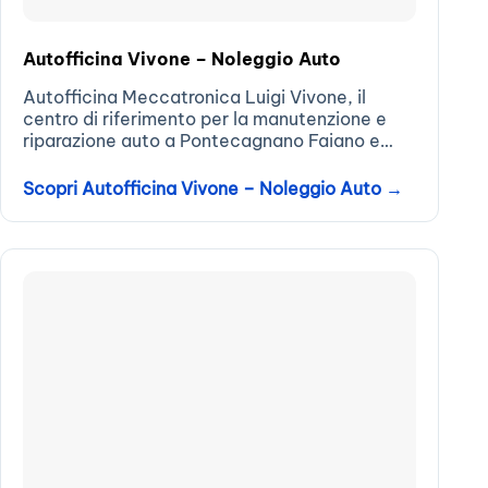
Autofficina Vivone – Noleggio Auto
Autofficina Meccatronica Luigi Vivone, il
centro di riferimento per la manutenzione e
riparazione auto a Pontecagnano Faiano e
Salerno. Con oltre 35 anni di esperienza nel
settore automotive, strumentazione
Scopri Autofficina Vivone – Noleggio Auto →
all’avanguardia e meccatronici certificati,
offriamo servizi...