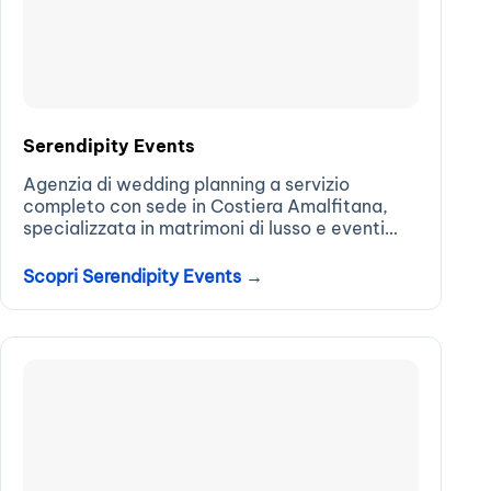
Serendipity Events
Agenzia di wedding planning a servizio
completo con sede in Costiera Amalfitana,
specializzata in matrimoni di lusso e eventi
esclusivi. Progettiamo e realizziamo
celebrazioni su misura che rispecchiano la
Scopri Serendipity Events →
vostra storia, unendo eleganza senza
tempo,...