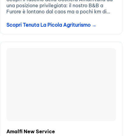
una posizione privilegiata: il nostro B&B a
Furore è lontano dal caos ma a pochi km di
distanza dai principali punti di interesse
raggiungibili facilmente tramite bus come
Scopri Tenuta La Picola Agriturismo →
Amalfi, Positano, Ravello e la...
Amalfi New Service