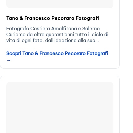
Tano & Francesco Pecoraro Fotografi
Fotografo Costiera Amalfitana e Salerno
Curiamo da oltre quarant’anni tutto il ciclo di
vita di ogni foto, dall’ideazione alla sua
realizzazione. Catturare il “momento magico”
e racchiuderlo in una foto è una nostra
Scopri Tano & Francesco Pecoraro Fotografi
passione oltre...
→