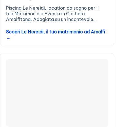
Piscina Le Nereidi, location da sogno per il
tuo Matrimonio o Evento in Costiera
Amalfitana. Adagiata su un incantevole
palcoscenico naturale che sovrasta
l’intero Golfo di Amalfi, sorge “Le Nereidi”, una
Scopri Le Nereidi, il tuo matrimonio ad Amalfi
struttura dal fascino maestoso, con piscina
→
panoramica,...